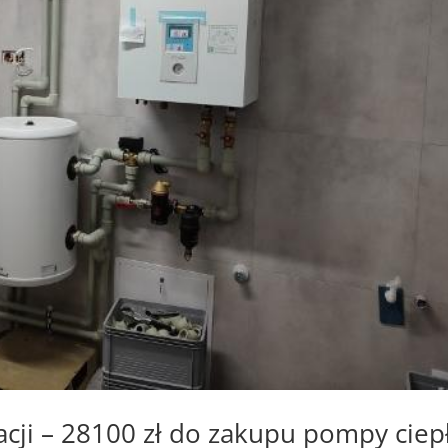
ji – 28100 zł do zakupu pompy ciep