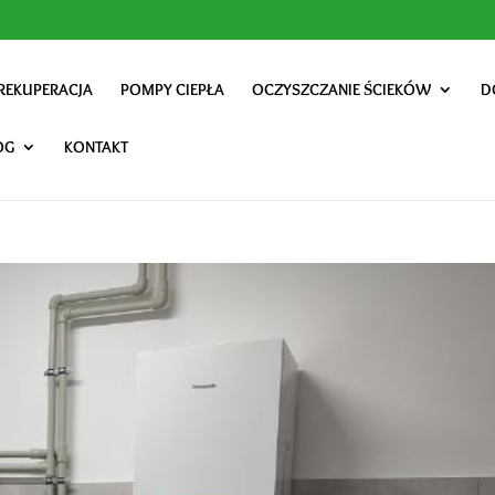
REKUPERACJA
POMPY CIEPŁA
OCZYSZCZANIE ŚCIEKÓW
D
OG
KONTAKT