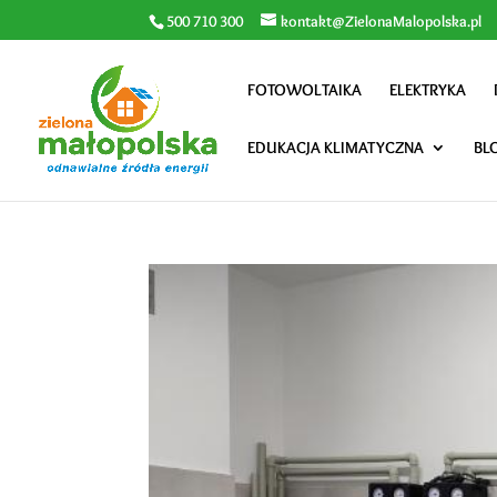
500 710 300
kontakt@ZielonaMalopolska.pl
FOTOWOLTAIKA
ELEKTRYKA
EDUKACJA KLIMATYCZNA
BL