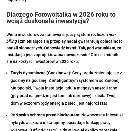
Dlaczego Fotowoltaika w 2026 roku to
wciąż doskonała inwestycja?
Wielu inwestorów zastanawia się, czy system rozliczeń
net-
billing
i zmieniające się przepisy nadal gwarantują opłacalność
paneli słonecznych. Odpowiedź brzmi:
Tak, pod warunkiem, że
instalacja jest zaprojektowana nowocześnie!
Oto co zmieniło
się na korzyść inwestorów w 2026 roku:
Taryfy dynamiczne (Godzinowe):
Ceny prądu zmieniają się z
godziny na godzinę. Z inteligentnym systemem od Zielonej
Małopolski, Twoja instalacja ładuje magazyn energii rano
(gdy prąd na giełdzie jest tani lub darmowy) i zasila Twój
dom wieczorem (gdy energia z sieci jest najdroższa).
Całkowita ochrona przed blackoutem:
Nowoczesne falowniki
hybrydowe, które instalujemy, posiadają funkcję pracy
wyspowej (Off-grid / EPS). Gdy w Twojej okolicy zabraknie