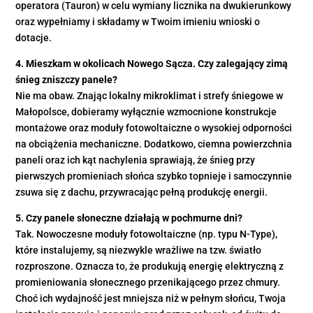
operatora (Tauron) w celu wymiany licznika na dwukierunkowy
oraz wypełniamy i składamy w Twoim imieniu wnioski o
dotacje.
4. Mieszkam w okolicach Nowego Sącza. Czy zalegający zimą
śnieg zniszczy panele?
Nie ma obaw. Znając lokalny mikroklimat i strefy śniegowe w
Małopolsce, dobieramy wyłącznie wzmocnione konstrukcje
montażowe oraz moduły fotowoltaiczne o wysokiej odporności
na obciążenia mechaniczne. Dodatkowo, ciemna powierzchnia
paneli oraz ich kąt nachylenia sprawiają, że śnieg przy
pierwszych promieniach słońca szybko topnieje i samoczynnie
zsuwa się z dachu, przywracając pełną produkcję energii.
5. Czy panele słoneczne działają w pochmurne dni?
Tak. Nowoczesne moduły fotowoltaiczne (np. typu N-Type),
które instalujemy, są niezwykle wrażliwe na tzw. światło
rozproszone. Oznacza to, że produkują energię elektryczną z
promieniowania słonecznego przenikającego przez chmury.
Choć ich wydajność jest mniejsza niż w pełnym słońcu, Twoja