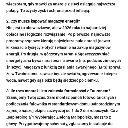
wieczorem, gdy stawki za energię z sieci osiągają najwyższe
pułapy. To czysty zysk i ochrona przed inflacją.
2. Czy muszę kupować magazyn energii?
Nie jest to obowiązkowe, ale w 2026 roku to najbardziej
opłacalne i logiczne rozwiązanie. Po pierwsze, najnowsze
programy rządowe kierują największe pule dotacji (nawet
kilkanaście tysięcy złotych) właśnie na zakup magazynów
energii. Po drugie, w górzystym terenie Sądecczyzny sieć
energetyczna bywa narażona na awarie (np. podczas zimowych
śnieżyc). Magazyn z funkcją zasilania awaryjnego (EPS) sprawi,
że w Twoim domu zawsze będzie światło, ogrzewanie i ciepła
woda, nawet gdy sąsiedzi będą siedzieć po ciemku.
3. Ile trwa montaż i kto załatwia formalności z Tauronem?
Szanujemy Twój czas. Sam montaż paneli fotowoltaicznych i
podłączenie falownika w standardowym domu jednorodzinnym
zajmuje naszej ekipie zazwyczaj od 1 do 2 dni roboczych. Co z
„papierologią”? Wybierając Zieloną Małopolskę, masz to z
głowy. Przygotowujemy schematy, zgłaszamy instalację do