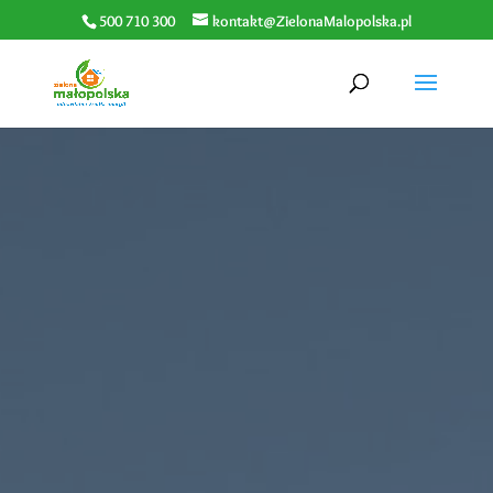
500 710 300
kontakt@ZielonaMalopolska.pl