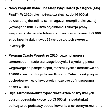
Nowy Program Dotacji na Magazyny Energii (Następca „Mój
Prąd”):
W 2026 roku możesz uzyskać aż
do 16 000 zł
bezzwrotnej dotacji na sam magazyn energii elektrycznej
(wymagane min. 12 kWh pojemności i funkcja pracy
wyspowej). Na panele fotowoltaiczne przewidziano
do 7 000
zł
, co łącznie daje nawet 23 tysiące złotych zwrotu z
inwestycji!
Program Czyste Powietrze 2026:
Jeżeli planujesz
termomodernizację starszego budynku i wymianę pieca
węglowego na pompę ciepła, możesz zyskać dodatkowo do
15 000 zł
na instalację fotowoltaiczną. Zależnie od progów
dochodowych, cała inwestycja może być dofinansowana
nawet w 100%.
Ulga Termomodernizacyjna:
Niezależnie od uzyskanych
dotacji, pozostałą kwotę (do 53 000 zł na podatnika)
odliczysz od podstawy opodatkowania w corocznym zeznaniu