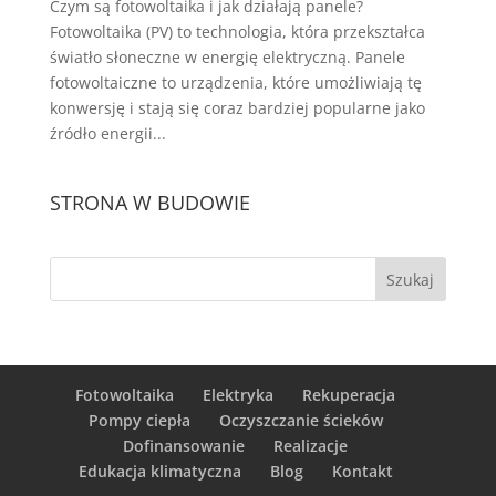
Czym są fotowoltaika i jak działają panele?
Fotowoltaika (PV) to technologia, która przekształca
światło słoneczne w energię elektryczną. Panele
fotowoltaiczne to urządzenia, które umożliwiają tę
konwersję i stają się coraz bardziej popularne jako
źródło energii...
STRONA W BUDOWIE
Fotowoltaika
Elektryka
Rekuperacja
Pompy ciepła
Oczyszczanie ścieków
Dofinansowanie
Realizacje
Edukacja klimatyczna
Blog
Kontakt