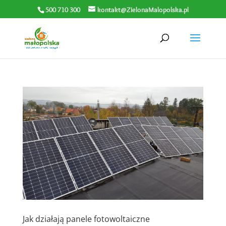
500 710 300
kontakt@ZielonaMalopolska.pl
Jak działają panele fotowoltaiczne