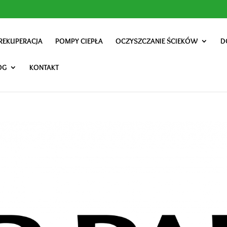
REKUPERACJA
POMPY CIEPŁA
OCZYSZCZANIE ŚCIEKÓW
D
OG
KONTAKT