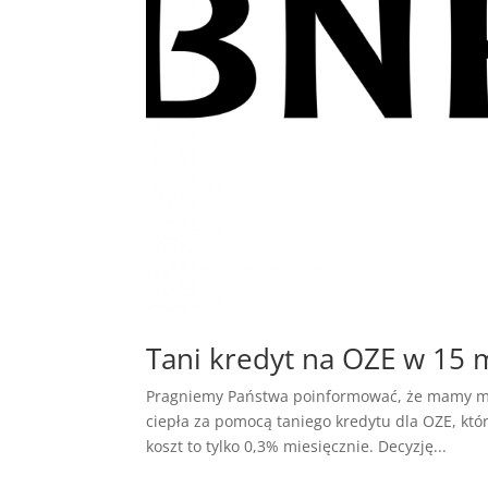
Tani kredyt na OZE w 15 
Pragniemy Państwa poinformować, że mamy moż
ciepła za pomocą taniego kredytu dla OZE, któ
koszt to tylko 0,3% miesięcznie. Decyzję...