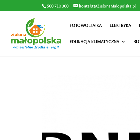
500 710 300
kontakt@ZielonaMalopolska.pl
FOTOWOLTAIKA
ELEKTRYKA
EDUKACJA KLIMATYCZNA
BL