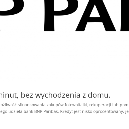
minut, bez wychodzenia z domu.
liwość sfinansowania zakupów fotowoltaiki, rekuperacji lub po
rego udziela bank BNP Paribas. Kredyt jest nisko oprocentowany, j