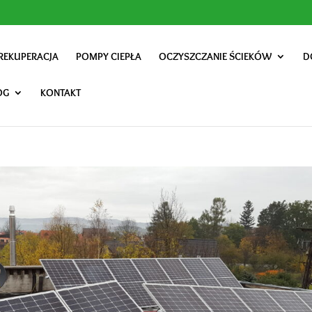
REKUPERACJA
POMPY CIEPŁA
OCZYSZCZANIE ŚCIEKÓW
D
OG
KONTAKT