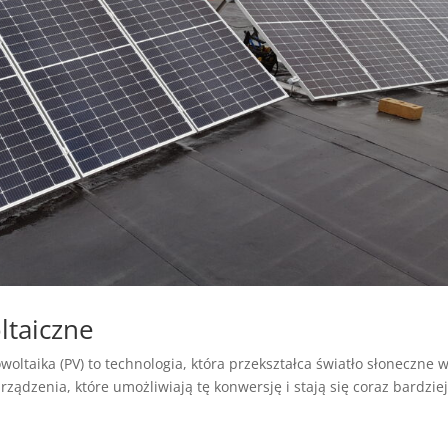
ltaiczne
owoltaika (PV) to technologia, która przekształca światło słoneczne 
rządzenia, które umożliwiają tę konwersję i stają się coraz bardzie