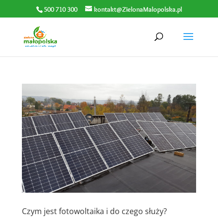
500 710 300
kontakt@ZielonaMalopolska.pl
Czym jest fotowoltaika i do czego służy?