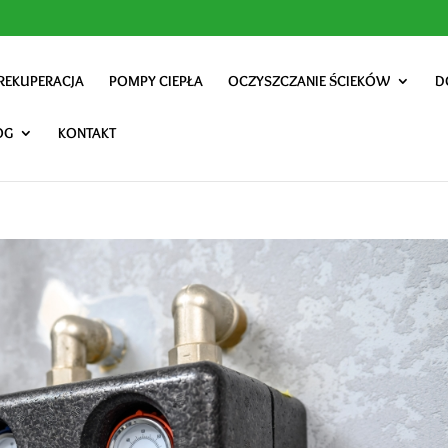
REKUPERACJA
POMPY CIEPŁA
OCZYSZCZANIE ŚCIEKÓW
D
OG
KONTAKT