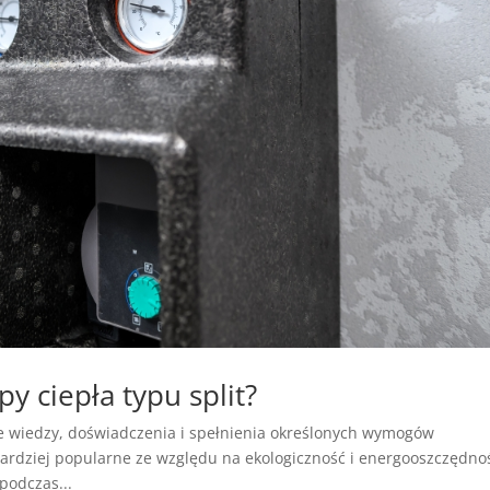
 ciepła typu split?
e wiedzy, doświadczenia i spełnienia określonych wymogów
bardziej popularne ze względu na ekologiczność i energooszczędno
podczas...