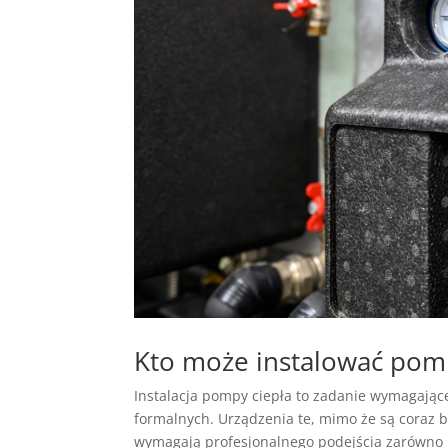
Kto może instalować pompy
Instalacja pompy ciepła to zadanie wymagając
formalnych. Urządzenia te, mimo że są coraz 
wymagają profesjonalnego podejścia zarówno 