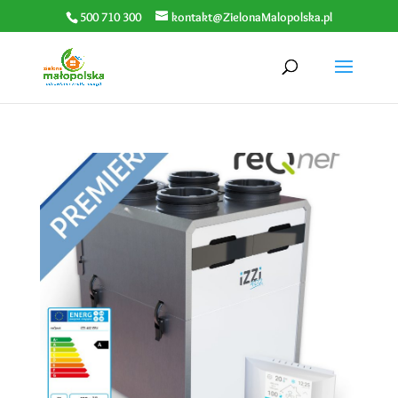
500 710 300
kontakt@ZielonaMalopolska.pl