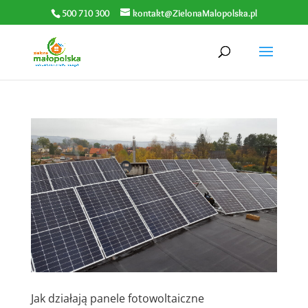
500 710 300
kontakt@ZielonaMalopolska.pl
Jak działają panele fotowoltaiczne