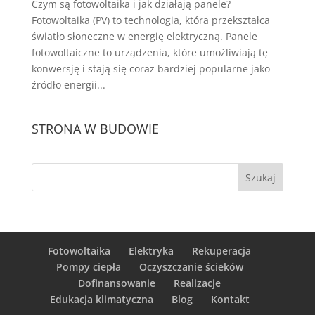
Czym są fotowoltaika i jak działają panele?
Fotowoltaika (PV) to technologia, która przekształca
światło słoneczne w energię elektryczną. Panele
fotowoltaiczne to urządzenia, które umożliwiają tę
konwersję i stają się coraz bardziej popularne jako
źródło energii...
STRONA W BUDOWIE
Fotowoltaika
Elektryka
Rekuperacja
Pompy ciepła
Oczyszczanie ścieków
Dofinansowanie
Realizacje
Edukacja klimatyczna
Blog
Kontakt