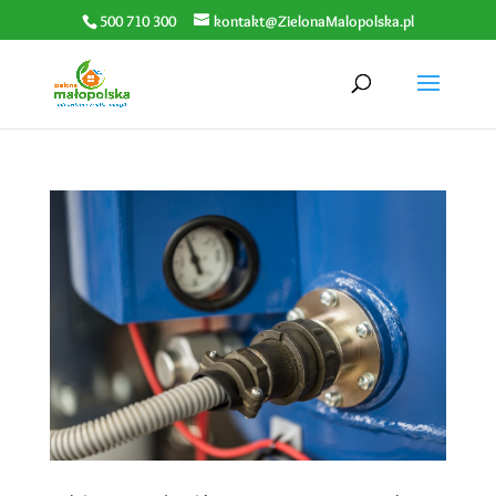
500 710 300
kontakt@ZielonaMalopolska.pl