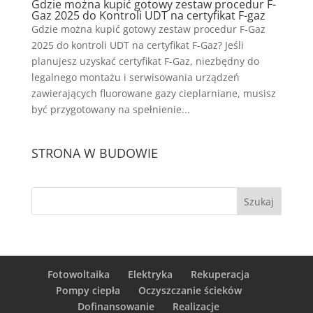
Gdzie można kupić gotowy zestaw procedur F-
Gaz 2025 do Kontroli UDT na certyfikat F-gaz
Gdzie można kupić gotowy zestaw procedur F-Gaz
2025 do kontroli UDT na certyfikat F-Gaz? Jeśli
planujesz uzyskać certyfikat F-Gaz, niezbędny do
legalnego montażu i serwisowania urządzeń
zawierających fluorowane gazy cieplarniane, musisz
być przygotowany na spełnienie...
STRONA W BUDOWIE
Fotowoltaika
Elektryka
Rekuperacja
Pompy ciepła
Oczyszczanie ścieków
Dofinansowanie
Realizacje