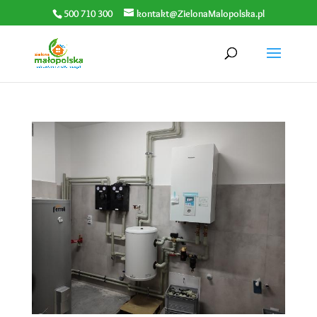
500 710 300
kontakt@ZielonaMalopolska.pl