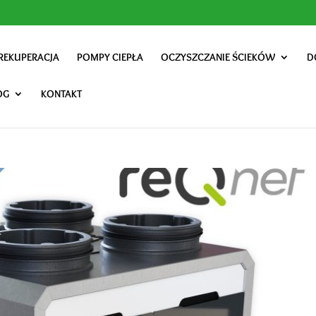
REKUPERACJA
POMPY CIEPŁA
OCZYSZCZANIE ŚCIEKÓW
D
OG
KONTAKT