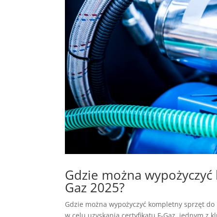
Gdzie można wypożyczyć k
Gaz 2025?
Gdzie można wypożyczyć kompletny sprzęt do ko
w celu uzyskania certyfikatu F-Gaz, jednym z