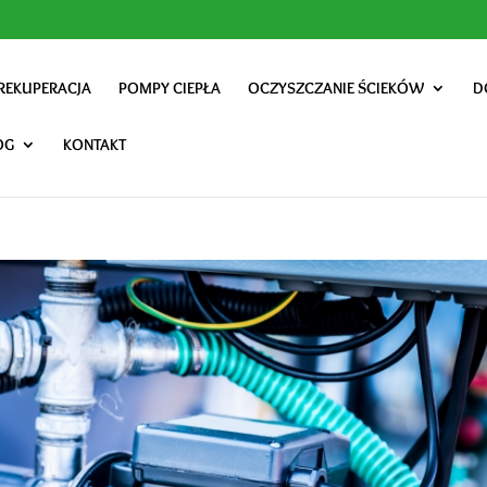
REKUPERACJA
POMPY CIEPŁA
OCZYSZCZANIE ŚCIEKÓW
D
OG
KONTAKT