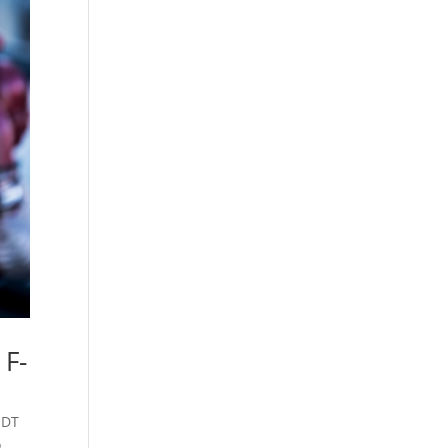
 F-
UDT
o