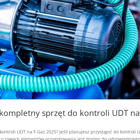
ompletny sprzęt do kontroli UDT na
ntroli UDT na F-Gaz 2025? Jeśli planujesz przystąpić do kontroli 
 kluczowych elementów przygotowania jest dostęp do odpowiednieg