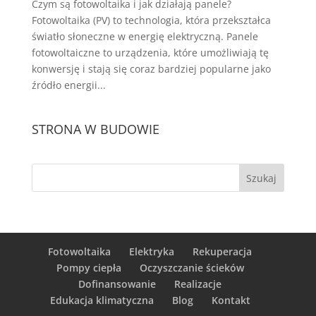
Czym są fotowoltaika i jak działają panele?
Fotowoltaika (PV) to technologia, która przekształca
światło słoneczne w energię elektryczną. Panele
fotowoltaiczne to urządzenia, które umożliwiają tę
konwersję i stają się coraz bardziej popularne jako
źródło energii...
STRONA W BUDOWIE
Fotowoltaika
Elektryka
Rekuperacja
Pompy ciepła
Oczyszczanie ścieków
Dofinansowanie
Realizacje
Edukacja klimatyczna
Blog
Kontakt