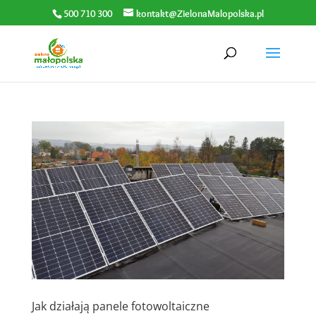
500 710 300
kontakt@ZielonaMalopolska.pl
Jak działają panele fotowoltaiczne