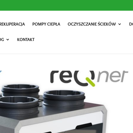
REKUPERACJA
POMPY CIEPŁA
OCZYSZCZANIE ŚCIEKÓW
D
OG
KONTAKT