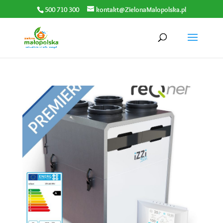
500 710 300
kontakt@ZielonaMalopolska.pl