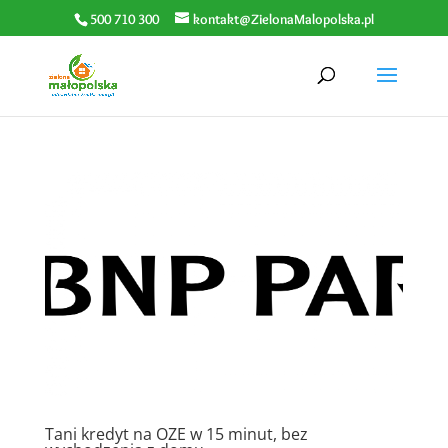
500 710 300
kontakt@ZielonaMalopolska.pl
Tani kredyt na OZE w 15 minut, bez