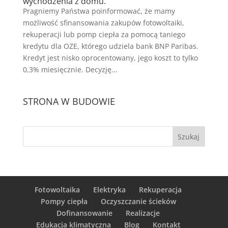
wychodzenia z domu.
Pragniemy Państwa poinformować, że mamy
możliwość sfinansowania zakupów fotowoltaiki,
rekuperacji lub pomp ciepła za pomocą taniego
kredytu dla OZE, którego udziela bank BNP Paribas.
Kredyt jest nisko oprocentowany, jego koszt to tylko
0,3% miesięcznie. Decyzję...
STRONA W BUDOWIE
Fotowoltaika
Elektryka
Rekuperacja
Pompy ciepła
Oczyszczanie ścieków
Dofinansowanie
Realizacje
Edukacja klimatyczna
Blog
Kontakt