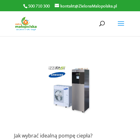
500 710 300
kontakt@ZielonaMalopolska.pl
Jak wybrać idealną pompę ciepła?