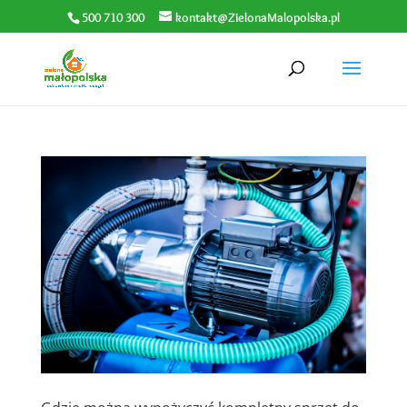
500 710 300
kontakt@ZielonaMalopolska.pl