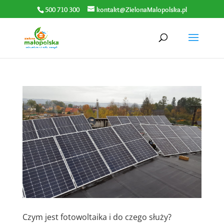
500 710 300
kontakt@ZielonaMalopolska.pl
Czym jest fotowoltaika i do czego służy?