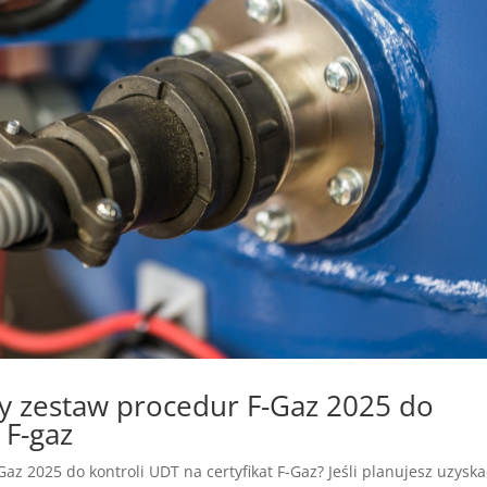
y zestaw procedur F-Gaz 2025 do
 F-gaz
z 2025 do kontroli UDT na certyfikat F-Gaz? Jeśli planujesz uzyska