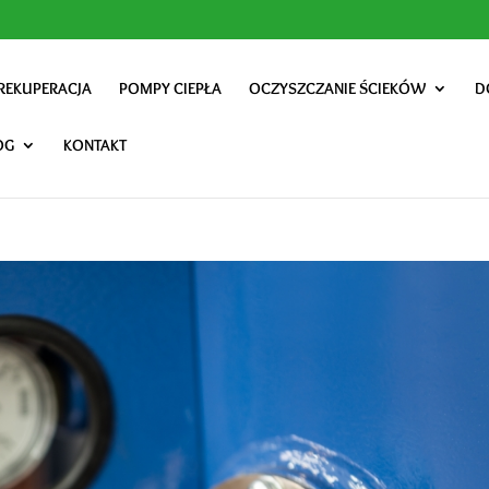
REKUPERACJA
POMPY CIEPŁA
OCZYSZCZANIE ŚCIEKÓW
D
OG
KONTAKT