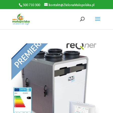
500 710 300
kontakt@ZielonaMalopolska.pl