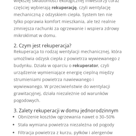
większej świadomości ekologicznej inwestorzy coraz
częściej wybierają
rekuperację
, czyli wentylację
mechaniczną z odzyskiem ciepła. System ten nie
tylko poprawia komfort mieszkania, ale też realnie
zmniejsza rachunki za ogrzewanie i wspiera zdrowy
mikroklimat w domu.
2. Czym jest rekuperacja?
Rekuperacja to rodzaj wentylacji mechanicznej, która
umożliwia odzysk ciepła z powietrza wywiewanego z
budynku. Działa w oparciu o
rekuperator
, czyli
urządzenie wymieniające energię cieplną między
strumieniami powietrza nawiewanego i
wywiewanego. W przeciwieństwie do wentylacji
grawitacyjnej, działa niezależnie od warunków
pogodowych.
3. Zalety rekuperacji w domu jednorodzinnym
Obniżenie kosztów ogrzewania nawet o 30–50%
Stała wymiana powietrza niezależna od pogody
Filtracja powietrza z kurzu, pyłków i alergenów