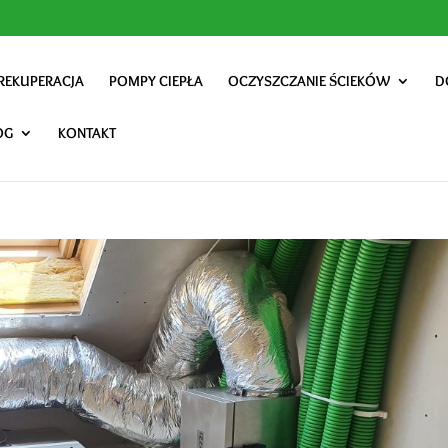
REKUPERACJA
POMPY CIEPŁA
OCZYSZCZANIE ŚCIEKÓW
D
OG
KONTAKT