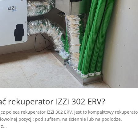
ć rekuperator IZZi 302 ERV?
cz poleca rekuperator iZZi 302 ERV. Jest to kompaktowy rekuperato
wolnej pozycji: pod sufitem, na ściennie lub na podłodze.
z...