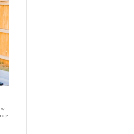
o w
ruje