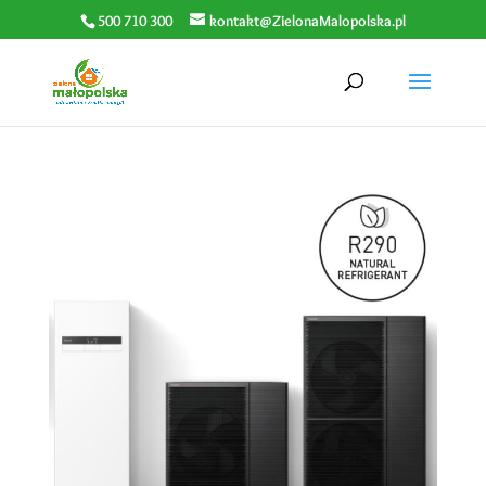
500 710 300
kontakt@ZielonaMalopolska.pl