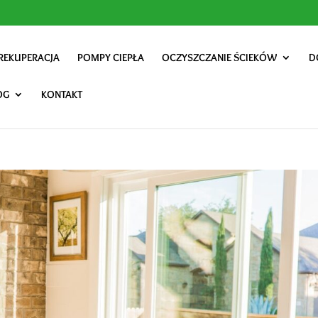
REKUPERACJA
POMPY CIEPŁA
OCZYSZCZANIE ŚCIEKÓW
D
OG
KONTAKT