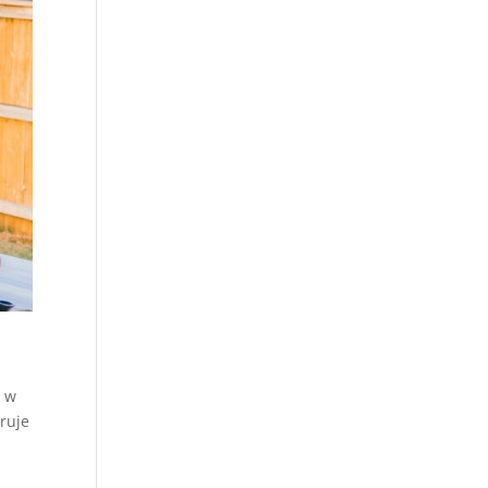
o w
ruje