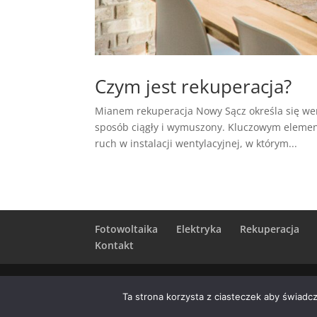
Czym jest rekuperacja?
Mianem rekuperacja Nowy Sącz określa się wen
sposób ciągły i wymuszony. Kluczowym element
ruch w instalacji wentylacyjnej, w którym...
Fotowoltaika
Elektryka
Rekuperacja
Kontakt
Polecane strony:
Klimatyzacja
/
Procedury F-G
Ta strona korzysta z ciasteczek aby świadc
klimatyzacji
/
Kurs montażu klimatyzacji Kr