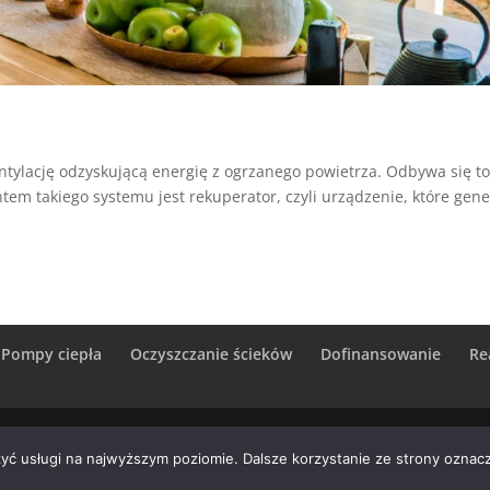
tylację odzyskującą energię z ogrzanego powietrza. Odbywa się t
em takiego systemu jest rekuperator, czyli urządzenie, które gene
Pompy ciepła
Oczyszczanie ścieków
Dofinansowanie
Re
az 2026
/
Wynajem narzędzi do kontroli UDT
/
Procedury F-Gaz 2
zyć usługi na najwyższym poziomie. Dalsze korzystanie ze strony oznacz
aków
/