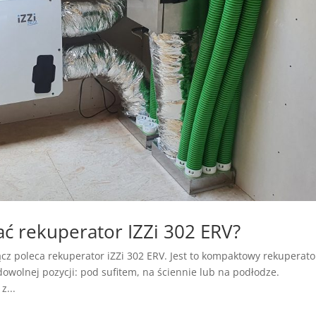
ć rekuperator IZZi 302 ERV?
cz poleca rekuperator iZZi 302 ERV. Jest to kompaktowy rekuperato
wolnej pozycji: pod sufitem, na ściennie lub na podłodze.
z...