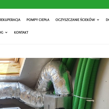
REKUPERACJA
POMPY CIEPŁA
OCZYSZCZANIE ŚCIEKÓW
D
OG
KONTAKT