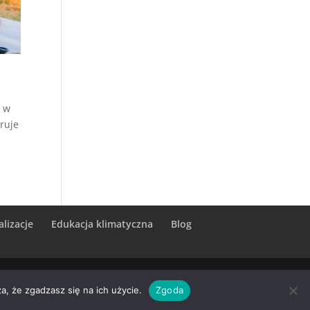
o w
ruje
alizacje
Edukacja klimatyczna
Blog
026
/
Procedury F-Gaz 2026
/
Kurs montażu
a, że zgadzasz się na ich użycie.
Zgoda